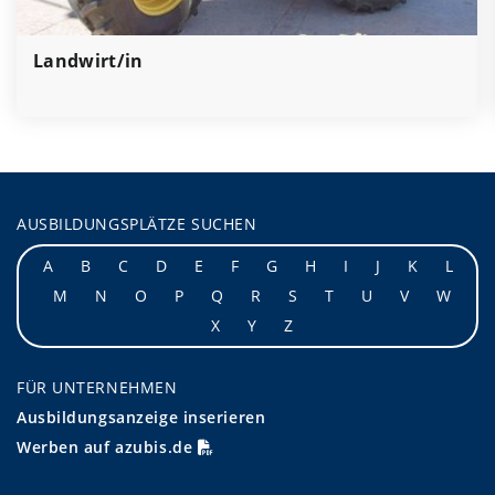
Landwirt/in
AUSBILDUNGSPLÄTZE SUCHEN
A
B
C
D
E
F
G
H
I
J
K
L
M
N
O
P
Q
R
S
T
U
V
W
X
Y
Z
FÜR UNTERNEHMEN
Ausbildungsanzeige inserieren
Werben auf azubis.de