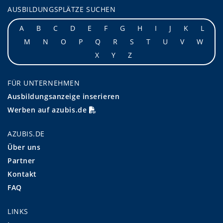
AUSBILDUNGSPLÄTZE SUCHEN
A
B
C
D
E
F
G
H
I
J
K
L
M
N
O
P
Q
R
S
T
U
V
W
X
Y
Z
FÜR UNTERNEHMEN
Ausbildungsanzeige inserieren
Werben auf azubis.de
AZUBIS.DE
Über uns
Partner
Kontakt
FAQ
LINKS