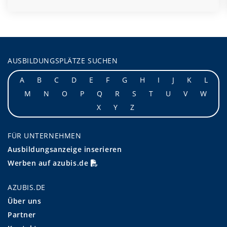
AUSBILDUNGSPLÄTZE SUCHEN
A
B
C
D
E
F
G
H
I
J
K
L
M
N
O
P
Q
R
S
T
U
V
W
X
Y
Z
FÜR UNTERNEHMEN
Ausbildungsanzeige inserieren
Werben auf azubis.de
AZUBIS.DE
Über uns
Partner