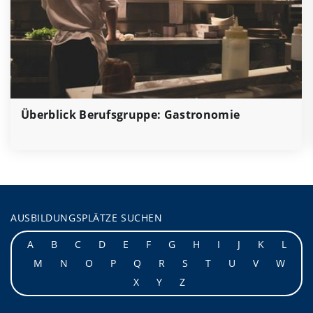
Überblick Berufsgruppe: Gastronomie
AUSBILDUNGSPLÄTZE SUCHEN
A
B
C
D
E
F
G
H
I
J
K
L
M
N
O
P
Q
R
S
T
U
V
W
X
Y
Z