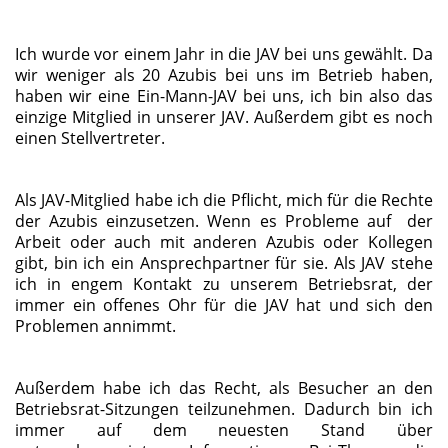
Ich wurde vor einem Jahr in die JAV bei uns gewählt. Da
wir weniger als 20 Azubis bei uns im Betrieb haben,
haben wir eine Ein-Mann-JAV bei uns, ich bin also das
einzige Mitglied in unserer JAV. Außerdem gibt es noch
einen Stellvertreter.
Als JAV-Mitglied habe ich die Pflicht, mich für die Rechte
der Azubis einzusetzen. Wenn es Probleme auf der
Arbeit oder auch mit anderen Azubis oder Kollegen
gibt, bin ich ein Ansprechpartner für sie. Als JAV stehe
ich in engem Kontakt zu unserem Betriebsrat, der
immer ein offenes Ohr für die JAV hat und sich den
Problemen annimmt.
Außerdem habe ich das Recht, als Besucher an den
Betriebsrat-Sitzungen teilzunehmen. Dadurch bin ich
immer auf dem neuesten Stand über