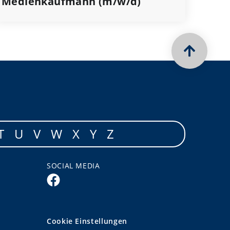
Medienkaufmann (m/w/d)
T
U
V
W
X
Y
Z
SOCIAL MEDIA
Cookie Einstellungen