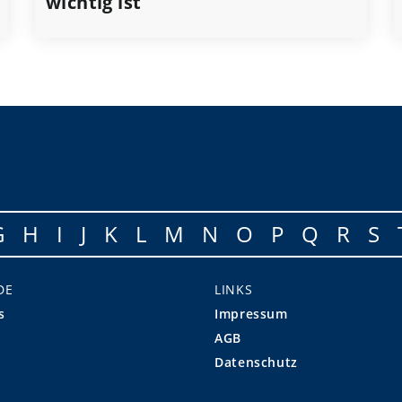
wichtig ist
G
H
I
J
K
L
M
N
O
P
Q
R
S
DE
LINKS
s
Impressum
AGB
Datenschutz