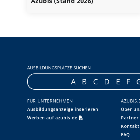
Azubis (Stand 2026)
AUSBILDUNGSPLÄTZE SUCHEN
A
B
C
D
E
F
FÜR UNTERNEHMEN
AZUBIS.
Ausbildungsanzeige inserieren
Über un
Werben auf azubis.de
Partner
Kontakt
FAQ