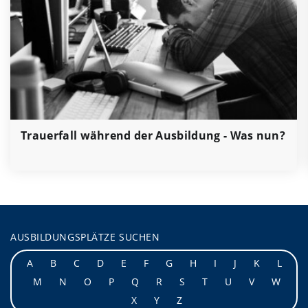
Trauerfall während der Ausbildung - Was nun?
AUSBILDUNGSPLÄTZE SUCHEN
A
B
C
D
E
F
G
H
I
J
K
L
M
N
O
P
Q
R
S
T
U
V
W
X
Y
Z