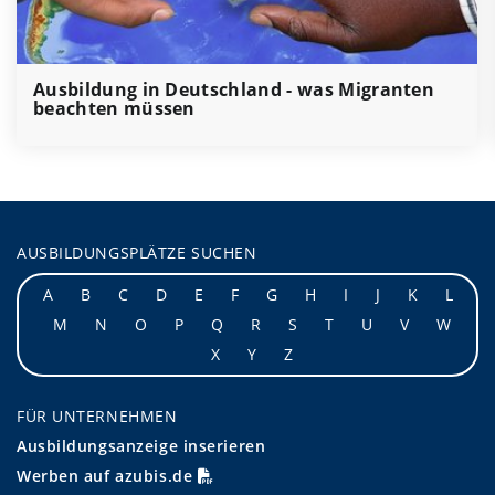
Ausbildung in Deutschland - was Migranten
beachten müssen
AUSBILDUNGSPLÄTZE SUCHEN
A
B
C
D
E
F
G
H
I
J
K
L
M
N
O
P
Q
R
S
T
U
V
W
X
Y
Z
FÜR UNTERNEHMEN
Ausbildungsanzeige inserieren
Werben auf azubis.de