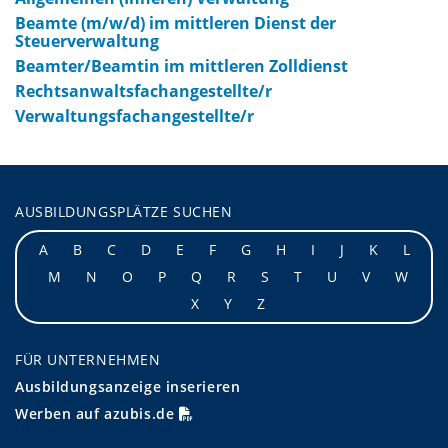
Beamte (m/w/d) im mittleren Dienst der
Steuerverwaltung
Beamter/Beamtin im mittleren Zolldienst
Rechtsanwaltsfachangestellte/r
Verwaltungsfachangestellte/r
AUSBILDUNGSPLÄTZE SUCHEN
A
B
C
D
E
F
G
H
I
J
K
L
M
N
O
P
Q
R
S
T
U
V
W
X
Y
Z
FÜR UNTERNEHMEN
Ausbildungsanzeige inserieren
Werben auf azubis.de