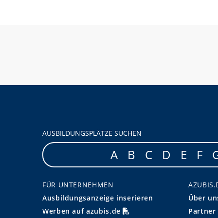
AUSBILDUNGSPLÄTZE SUCHEN
A
B
C
D
E
F
FÜR UNTERNEHMEN
AZUBIS.
Ausbildungsanzeige inserieren
Über un
Werben auf azubis.de
Partner