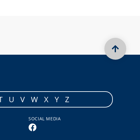
T
U
V
W
X
Y
Z
SOCIAL MEDIA