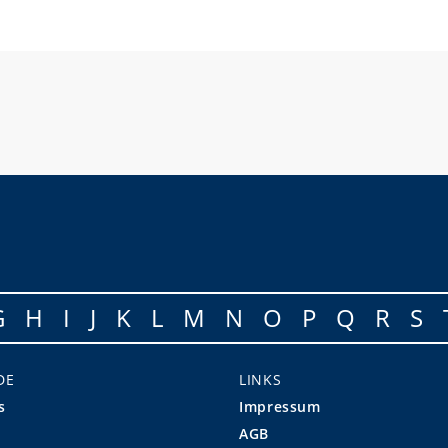
G
H
I
J
K
L
M
N
O
P
Q
R
S
DE
LINKS
s
Impressum
AGB