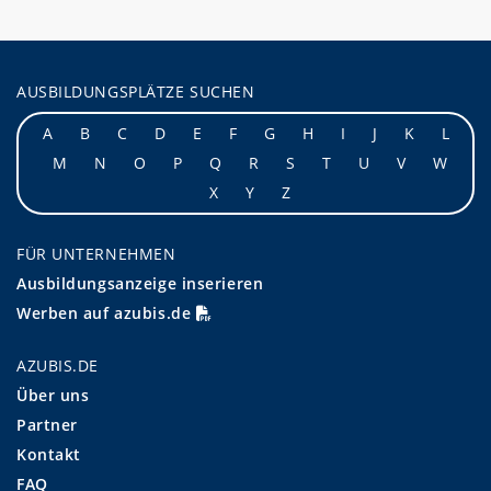
AUSBILDUNGSPLÄTZE SUCHEN
A
B
C
D
E
F
G
H
I
J
K
L
M
N
O
P
Q
R
S
T
U
V
W
X
Y
Z
FÜR UNTERNEHMEN
Ausbildungsanzeige inserieren
Werben auf azubis.de
AZUBIS.DE
Über uns
Partner
Kontakt
FAQ