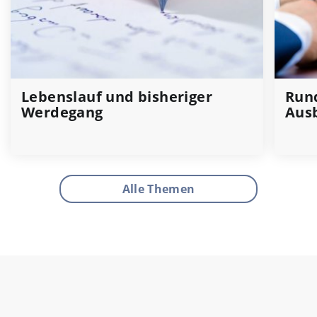
Lebenslauf und bisheriger
Run
Werdegang
Ausb
Alle Themen