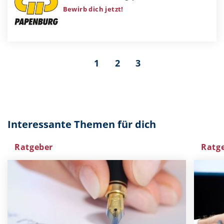
Bewirb dich jetzt!
1
2
3
Interessante Themen für dich
Ratgeber
Ratg