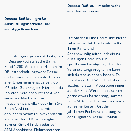
Dessau-Roßlau – macht mehr
aus deiner Freizeit
Dessau-Roßlau – große
Ausbildungsbetriebe und
wichtige Branchen
Die Stadt an Elbe und Mulde bietet
Lebensqualität. Die Landschaft mit
ihren Parks und
Sehenswürdigkeiten lädt ein zu
Einer der ganz großen Arbeitgeber
Ausflügen und auch zur
in Dessau-Roßlau ist die Bahn.
sportlichen Betätigung. Und das
Rund 1.200 Menschen arbeiten im
Veranstaltungsprogramm kann
DB Instandhaltungswerk Dessau
sich durchaus sehen lassen. Es
und kümmern sich um die E-Loks
reicht vom Kurt-Weill-Fest über ein
aller Unternehmenssparten, ob
Jazzfest bis zum Motorbootrennen
ICE oder Güterzuglok. Hier hast du
auf der Elbe. Wer es musikalisch
in vielen Bereichen Perspektiven,
gerne etwas härter mag, kommt
sei es als Mechatroniker,
beim Metalfest Openair Germany
Industriemechaniker oder im Büro.
auf seine Kosten. Ort der
Einen Ausbildungsplatz mit
jährlichen Rockveranstaltung ist
ähnlichem Schwerpunkt kannst du
der Flughafen Dessau-Roßlau.
auch bei der TTD Fahrzeugtechnik
Bahnen GmbH finden oder bei
AEM Anhaltische Elektromotoren