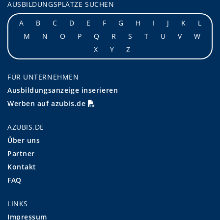
AUSBILDUNGSPLÄTZE SUCHEN
A
B
C
D
E
F
G
H
I
J
K
L
M
N
O
P
Q
R
S
T
U
V
W
X
Y
Z
FÜR UNTERNEHMEN
Ausbildungsanzeige inserieren
Werben auf azubis.de
AZUBIS.DE
Über uns
Partner
Kontakt
FAQ
LINKS
Impressum