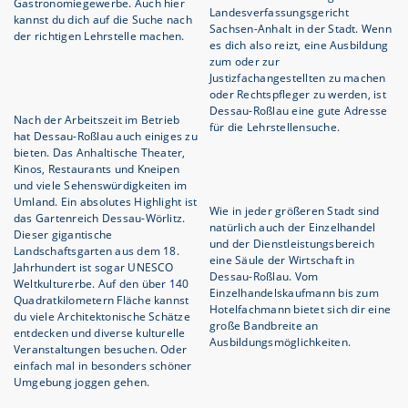
Gastronomiegewerbe. Auch hier
Landesverfassungsgericht
kannst du dich auf die Suche nach
Sachsen-Anhalt in der Stadt. Wenn
der richtigen Lehrstelle machen.
es dich also reizt, eine Ausbildung
zum oder zur
Justizfachangestellten zu machen
oder Rechtspfleger zu werden, ist
Dessau-Roßlau eine gute Adresse
Nach der Arbeitszeit im Betrieb
für die Lehrstellensuche.
hat Dessau-Roßlau auch einiges zu
bieten. Das Anhaltische Theater,
Kinos, Restaurants und Kneipen
und viele Sehenswürdigkeiten im
Umland. Ein absolutes Highlight ist
Wie in jeder größeren Stadt sind
das Gartenreich Dessau-Wörlitz.
natürlich auch der Einzelhandel
Dieser gigantische
und der Dienstleistungsbereich
Landschaftsgarten aus dem 18.
eine Säule der Wirtschaft in
Jahrhundert ist sogar UNESCO
Dessau-Roßlau. Vom
Weltkulturerbe. Auf den über 140
Einzelhandelskaufmann bis zum
Quadratkilometern Fläche kannst
Hotelfachmann bietet sich dir eine
du viele Architektonische Schätze
große Bandbreite an
entdecken und diverse kulturelle
Ausbildungsmöglichkeiten.
Veranstaltungen besuchen. Oder
einfach mal in besonders schöner
Umgebung joggen gehen.