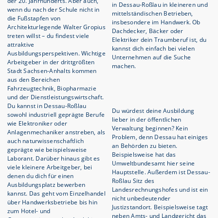
der 20. Jahrhunderts. Aber auch,
in Dessau-Roßlau in kleineren und
wenn du nach der Schule nicht in
mittelständischen Betrieben,
die Fußstapfen von
insbesondere im Handwerk. Ob
Architekturlegende Walter Gropius
Dachdecker, Bäcker oder
treten willst – du findest viele
Elektriker dein Traumberuf ist, du
attraktive
kannst dich einfach bei vielen
Ausbildungsperspektiven. Wichtige
Unternehmen auf die Suche
Arbeitgeber in der drittgrößten
machen.
Stadt Sachsen-Anhalts kommen
aus den Bereichen
Fahrzeugtechnik, Biopharmazie
und der Dienstleistungswirtschaft.
Du kannst in Dessau-Roßlau
Du würdest deine Ausbildung
sowohl industriell geprägte Berufe
lieber in der öffentlichen
wie Elektroniker oder
Verwaltung beginnen? Kein
Anlagenmechaniker anstreben, als
Problem, denn Dessau hat einiges
auch naturwissenschaftlich
an Behörden zu bieten.
geprägte wie beispielsweise
Beispielsweise hat das
Laborant. Darüber hinaus gibt es
Umweltbundesamt hier seine
viele kleinere Arbeitgeber, bei
Hauptstelle. Außerdem ist Dessau-
denen du dich für einen
Roßlau Sitz des
Ausbildungsplatz bewerben
Landesrechnungshofes und ist ein
kannst. Das geht vom Einzelhandel
nicht unbedeutender
über Handwerksbetriebe bis hin
Justizstandort. Beispielsweise tagt
zum Hotel- und
neben Amts- und Landgericht das