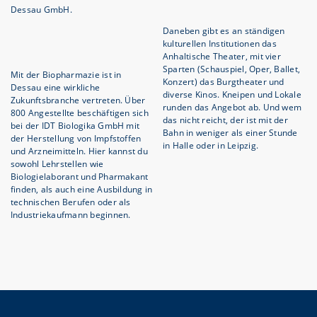
Dessau GmbH.
Daneben gibt es an ständigen
kulturellen Institutionen das
Anhaltische Theater, mit vier
Sparten (Schauspiel, Oper, Ballet,
Mit der Biopharmazie ist in
Konzert) das Burgtheater und
Dessau eine wirkliche
diverse Kinos. Kneipen und Lokale
Zukunftsbranche vertreten. Über
runden das Angebot ab. Und wem
800 Angestellte beschäftigen sich
das nicht reicht, der ist mit der
bei der IDT Biologika GmbH mit
Bahn in weniger als einer Stunde
der Herstellung von Impfstoffen
in Halle oder in Leipzig.
und Arzneimitteln. Hier kannst du
sowohl Lehrstellen wie
Biologielaborant und Pharmakant
finden, als auch eine Ausbildung in
technischen Berufen oder als
Industriekaufmann beginnen.