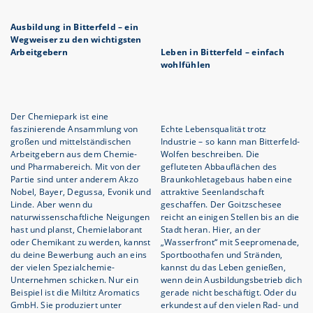
Ausbildung in Bitterfeld – ein
Wegweiser zu den wichtigsten
Arbeitgebern
Leben in Bitterfeld – einfach
wohlfühlen
Der Chemiepark ist eine
faszinierende Ansammlung von
Echte Lebensqualität trotz
großen und mittelständischen
Industrie – so kann man Bitterfeld-
Arbeitgebern aus dem Chemie-
Wolfen beschreiben. Die
und Pharmabereich. Mit von der
gefluteten Abbauflächen des
Partie sind unter anderem Akzo
Braunkohletagebaus haben eine
Nobel, Bayer, Degussa, Evonik und
attraktive Seenlandschaft
Linde. Aber wenn du
geschaffen. Der Goitzschesee
naturwissenschaftliche Neigungen
reicht an einigen Stellen bis an die
hast und planst, Chemielaborant
Stadt heran. Hier, an der
oder Chemikant zu werden, kannst
„Wasserfront“ mit Seepromenade,
du deine Bewerbung auch an eins
Sportboothafen und Stränden,
der vielen Spezialchemie-
kannst du das Leben genießen,
Unternehmen schicken. Nur ein
wenn dein Ausbildungsbetrieb dich
Beispiel ist die Miltitz Aromatics
gerade nicht beschäftigt. Oder du
GmbH. Sie produziert unter
erkundest auf den vielen Rad- und