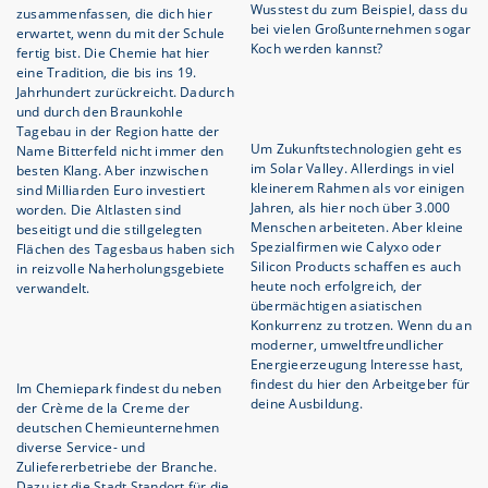
Wusstest du zum Beispiel, dass du
zusammenfassen, die dich hier
bei vielen Großunternehmen sogar
erwartet, wenn du mit der Schule
Koch werden kannst?
fertig bist. Die Chemie hat hier
eine Tradition, die bis ins 19.
Jahrhundert zurückreicht. Dadurch
und durch den Braunkohle
Tagebau in der Region hatte der
Um Zukunftstechnologien geht es
Name Bitterfeld nicht immer den
im Solar Valley. Allerdings in viel
besten Klang. Aber inzwischen
kleinerem Rahmen als vor einigen
sind Milliarden Euro investiert
Jahren, als hier noch über 3.000
worden. Die Altlasten sind
Menschen arbeiteten. Aber kleine
beseitigt und die stillgelegten
Spezialfirmen wie Calyxo oder
Flächen des Tagesbaus haben sich
Silicon Products schaffen es auch
in reizvolle Naherholungsgebiete
heute noch erfolgreich, der
verwandelt.
übermächtigen asiatischen
Konkurrenz zu trotzen. Wenn du an
moderner, umweltfreundlicher
Energieerzeugung Interesse hast,
findest du hier den Arbeitgeber für
Im Chemiepark findest du neben
deine Ausbildung.
der Crème de la Creme der
deutschen Chemieunternehmen
diverse Service- und
Zuliefererbetriebe der Branche.
Dazu ist die Stadt Standort für die