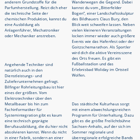
anderem Grundstoffe für die
Wanderwegen die Gegend. Dabei
Parfumherstellung. Reizt dich eher
kannst du vom „Bitterfelder
die technische Seite der
Bogen“, einer Landschaftsskulptur
chemischen Produktion, kannst du
des Bildhauers Claus Bury, den
eine Ausbildung als
Blick weit schweifen lassen. Neben
Anlagenführer, Mechatroniker
vielen kleineren Veranstaltungen
oder Mechaniker anstreben.
locken immer wieder auch größere
Events wie das Hafenfest oder der
Goitzschemarathon. Als Sportler
wird dich die aktive Vereinsszene
des Orts freuen. Es gibt ein
Fußballstadion und das
Angehende Techniker sind
Erlebnisbad Woliday im Ortsteil
natürlich auch in den
Wolfen.
Dienstleistungs- und
Zulieferunternehmen gefragt.
Bilfinger Rohrleitungsbau ist hier
eines der größten. Vom
Elektrotechniker über den
Metallbauer bis hin zum
Das städtische Kulturhaus sorgt
Fachinformatiker für
mit einem abwechslungsreichen
Systemintegration gibt es kaum
Programm für Unterhaltung. Dazu
eine technisch geprägte
gibt es die größte Freilichtbühne
Berufsausbildung, die du hier nicht
Sachsen-Anhalts, auf der sich im
absolvieren kannst. Wenn du nicht
Sommer regionale und
in einer Fabrik, sondern an einer
überregionale erfolgreiche Bands