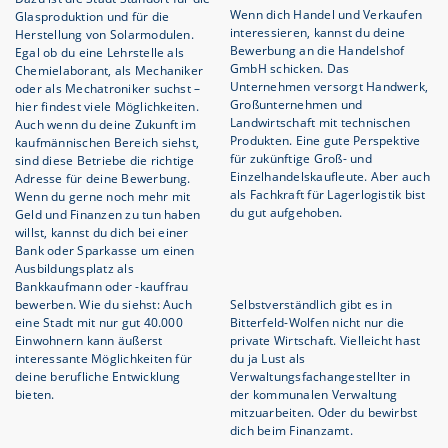
Wenn dich Handel und Verkaufen
Glasproduktion und für die
interessieren, kannst du deine
Herstellung von Solarmodulen.
Bewerbung an die Handelshof
Egal ob du eine Lehrstelle als
GmbH schicken. Das
Chemielaborant, als Mechaniker
Unternehmen versorgt Handwerk,
oder als Mechatroniker suchst –
Großunternehmen und
hier findest viele Möglichkeiten.
Landwirtschaft mit technischen
Auch wenn du deine Zukunft im
Produkten. Eine gute Perspektive
kaufmännischen Bereich siehst,
für zukünftige Groß- und
sind diese Betriebe die richtige
Einzelhandelskaufleute. Aber auch
Adresse für deine Bewerbung.
als Fachkraft für Lagerlogistik bist
Wenn du gerne noch mehr mit
du gut aufgehoben.
Geld und Finanzen zu tun haben
willst, kannst du dich bei einer
Bank oder Sparkasse um einen
Ausbildungsplatz als
Bankkaufmann oder -kauffrau
bewerben. Wie du siehst: Auch
Selbstverständlich gibt es in
eine Stadt mit nur gut 40.000
Bitterfeld-Wolfen nicht nur die
Einwohnern kann äußerst
private Wirtschaft. Vielleicht hast
interessante Möglichkeiten für
du ja Lust als
deine berufliche Entwicklung
Verwaltungsfachangestellter in
bieten.
der kommunalen Verwaltung
mitzuarbeiten. Oder du bewirbst
dich beim Finanzamt.