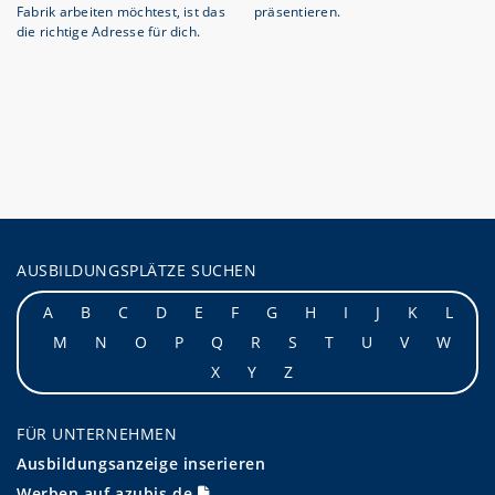
Fabrik arbeiten möchtest, ist das
präsentieren.
die richtige Adresse für dich.
AUSBILDUNGSPLÄTZE SUCHEN
A
B
C
D
E
F
G
H
I
J
K
L
M
N
O
P
Q
R
S
T
U
V
W
X
Y
Z
FÜR UNTERNEHMEN
Ausbildungsanzeige inserieren
Werben auf azubis.de