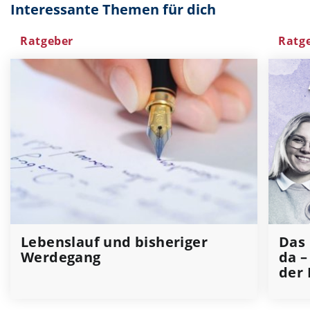
Interessante Themen für dich
Ratgeber
Ratg
Lebenslauf und bisheriger
Das 
Werdegang
da –
der 