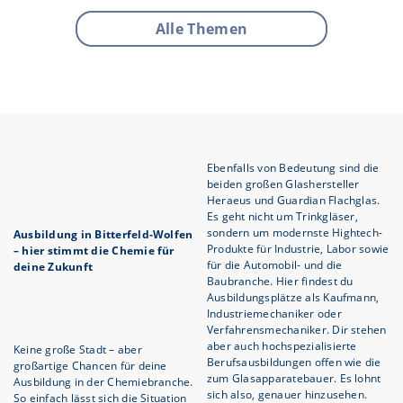
Alle Themen
Ebenfalls von Bedeutung sind die
beiden großen Glashersteller
Heraeus und Guardian Flachglas.
Es geht nicht um Trinkgläser,
sondern um modernste Hightech-
Ausbildung in Bitterfeld-Wolfen
Produkte für Industrie, Labor sowie
– hier stimmt die Chemie für
für die Automobil- und die
deine Zukunft
Baubranche. Hier findest du
Ausbildungsplätze als Kaufmann,
Industriemechaniker oder
Verfahrensmechaniker. Dir stehen
aber auch hochspezialisierte
Keine große Stadt – aber
Berufsausbildungen offen wie die
großartige Chancen für deine
zum Glasapparatebauer. Es lohnt
Ausbildung in der Chemiebranche.
sich also, genauer hinzusehen.
So einfach lässt sich die Situation