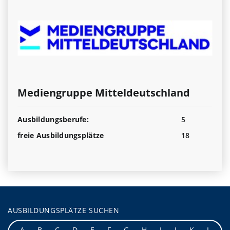
Mediengruppe Mitteldeutschland
Ausbildungsberufe:
5
freie Ausbildungsplätze
18
AUSBILDUNGSPLÄTZE SUCHEN
A
B
C
D
E
F
G
H
I
J
K
L