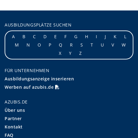
AUSBILDUNGSPLÄTZE SUCHEN
A
B
C
D
E
F
G
H
I
J
K
L
M
N
O
P
Q
R
S
T
U
V
W
X
Y
Z
FÜR UNTERNEHMEN
Ausbildungsanzeige inserieren
Werben auf azubis.de
AZUBIS.DE
Über uns
Partner
Kontakt
FAQ