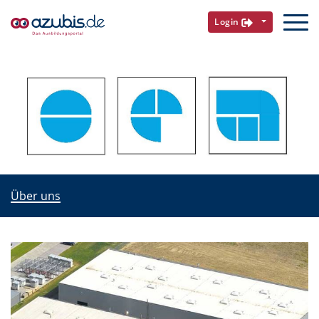
Login
Über uns