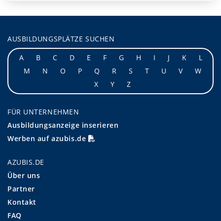
AUSBILDUNGSPLÄTZE SUCHEN
A
B
C
D
E
F
G
H
I
J
K
L
M
N
O
P
Q
R
S
T
U
V
W
X
Y
Z
FÜR UNTERNEHMEN
Ausbildungsanzeige inserieren
Werben auf azubis.de
AZUBIS.DE
Über uns
Partner
Kontakt
FAQ