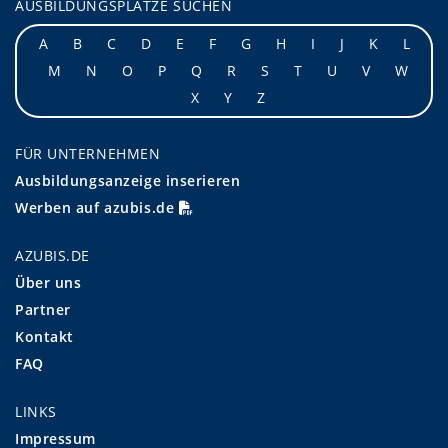
AUSBILDUNGSPLÄTZE SUCHEN
A
B
C
D
E
F
G
H
I
J
K
L
M
N
O
P
Q
R
S
T
U
V
W
X
Y
Z
FÜR UNTERNEHMEN
Ausbildungsanzeige inserieren
Werben auf azubis.de
AZUBIS.DE
Über uns
Partner
Kontakt
FAQ
LINKS
Impressum