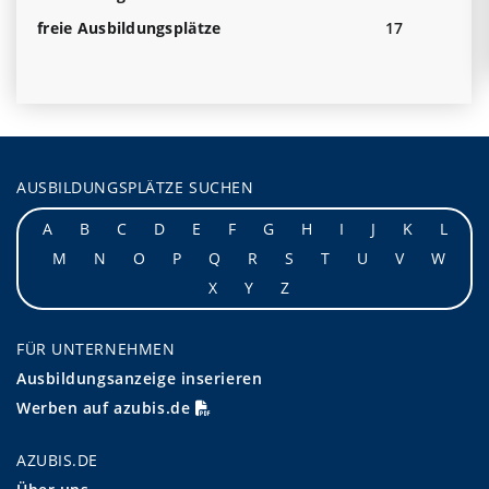
freie Ausbildungsplätze
17
AUSBILDUNGSPLÄTZE SUCHEN
A
B
C
D
E
F
G
H
I
J
K
L
M
N
O
P
Q
R
S
T
U
V
W
X
Y
Z
FÜR UNTERNEHMEN
Ausbildungsanzeige inserieren
Werben auf azubis.de
AZUBIS.DE