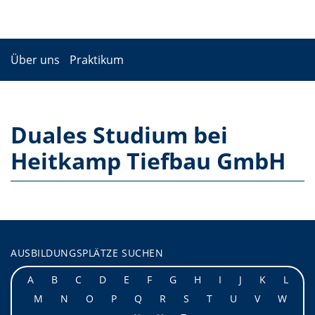
Über uns
Praktikum
Duales Studium bei
Heitkamp Tiefbau GmbH
AUSBILDUNGSPLÄTZE SUCHEN
A
B
C
D
E
F
G
H
I
J
K
L
M
N
O
P
Q
R
S
T
U
V
W