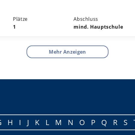
Plätze
Abschluss
1
mind. Hauptschule
Mehr Anzeigen
G
H
I
J
K
L
M
N
O
P
Q
R
S