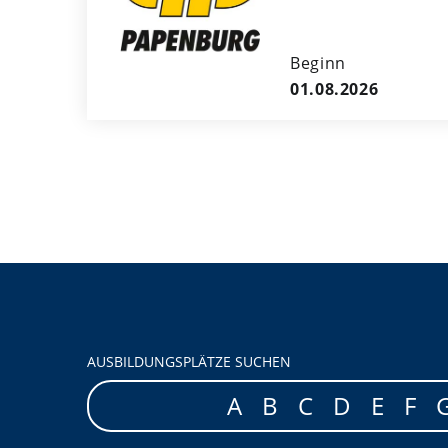
Beginn
01.08.2026
AUSBILDUNGSPLÄTZE SUCHEN
A
B
C
D
E
F