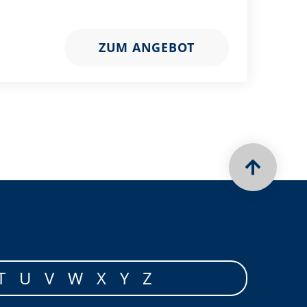
ZUM ANGEBOT
T
U
V
W
X
Y
Z