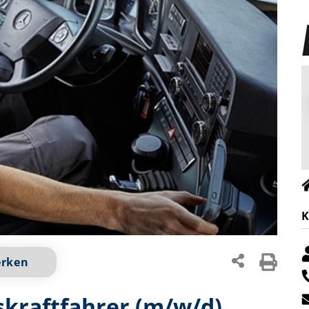
K
erken
kraftfahrer (m/w/d)