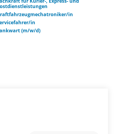
achkraft für Kurier-, Express- und
ostdienstleistungen
raftfahrzeugmechatroniker/in
ervicefahrer/in
ankwart (m/w/d)