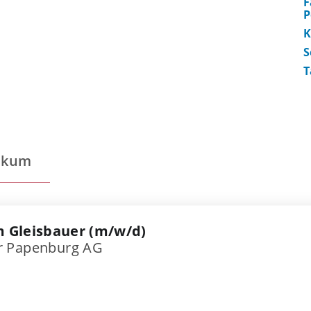
F
P
K
S
T
ikum
 Gleisbauer (m/w/d)
r Papenburg AG