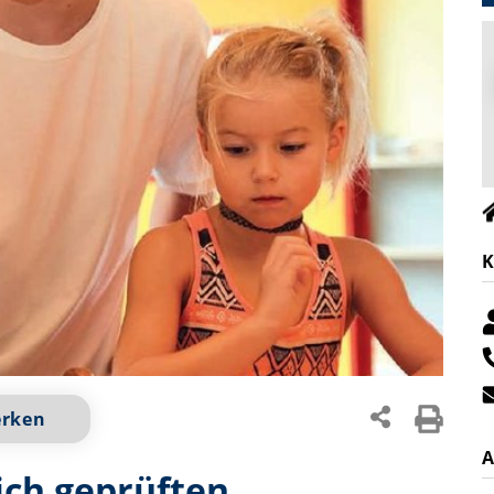
K
erken
A
ich geprüften