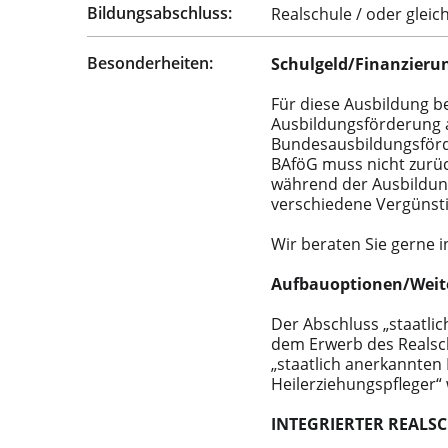
Bildungsabschluss:
Realschule / oder glei
Besonderheiten:
Schulgeld/Finanzieru
Für diese Ausbildung be
Ausbildungsförderung 
Bundesausbildungsförd
BAföG muss nicht zurüc
während der Ausbildun
verschiedene Vergünsti
Wir beraten Sie gerne i
Aufbauoptionen/Weite
Der Abschluss „staatlic
dem Erwerb des Realsch
„staatlich anerkannten
Heilerziehungspfleger“ w
INTEGRIERTER REALS