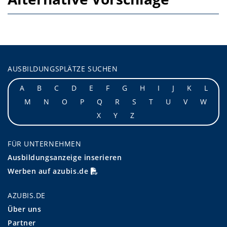
AUSBILDUNGSPLÄTZE SUCHEN
A
B
C
D
E
F
G
H
I
J
K
L
M
N
O
P
Q
R
S
T
U
V
W
X
Y
Z
FÜR UNTERNEHMEN
Ausbildungsanzeige inserieren
Werben auf azubis.de
AZUBIS.DE
Über uns
Partner