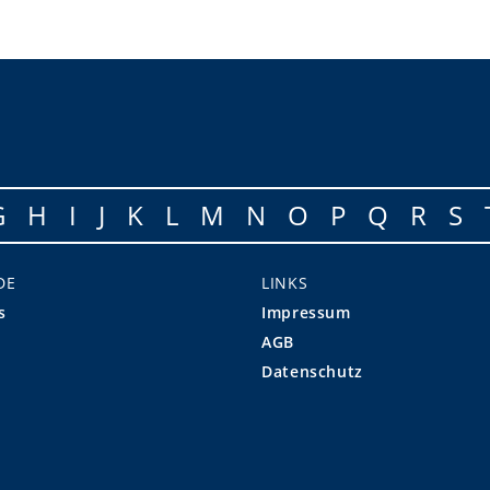
G
H
I
J
K
L
M
N
O
P
Q
R
S
DE
LINKS
s
Impressum
AGB
Datenschutz