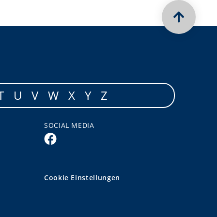
T
U
V
W
X
Y
Z
SOCIAL MEDIA
Cookie Einstellungen