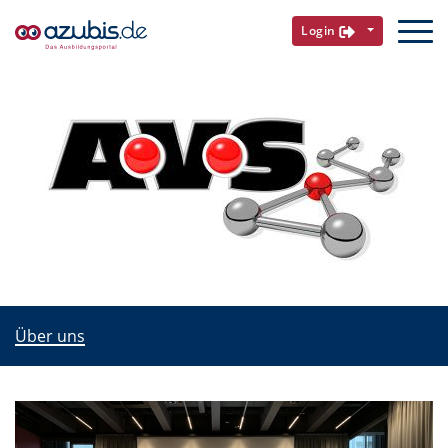
Login
Über uns