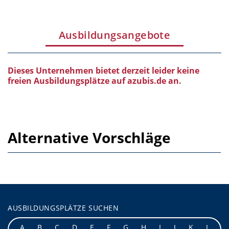
Ausbildungsangebote
Dieses Unternehmen bietet derzeit leider keine
freien Ausbildungsplätze auf azubis.de an.
Alternative Vorschläge
AUSBILDUNGSPLÄTZE SUCHEN
A
B
C
D
E
F
G
H
I
J
K
L