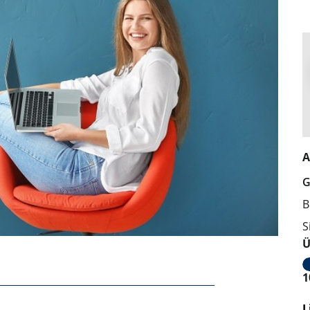
A
G
B
S
Ü
1
L