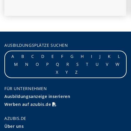
AUSBILDUNGSPLÄTZE SUCHEN
A
B
C
D
E
F
G
H
I
J
K
L
M
N
O
P
Q
R
S
T
U
V
W
X
Y
Z
FÜR UNTERNEHMEN
Ausbildungsanzeige inserieren
Werben auf azubis.de
AZUBIS.DE
Über uns