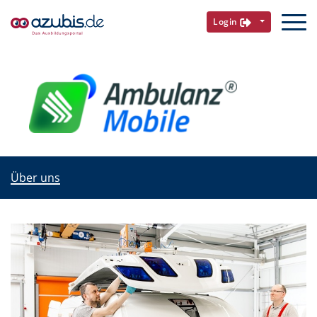
Login
Über uns