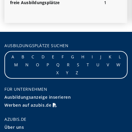
freie Ausbildungsplätze
1
AUSBILDUNGSPLÄTZE SUCHEN
A
B
C
D
E
F
G
H
I
J
K
L
M
N
O
P
Q
R
S
T
U
V
W
X
Y
Z
FÜR UNTERNEHMEN
Ausbildungsanzeige inserieren
Werben auf azubis.de
AZUBIS.DE
Über uns