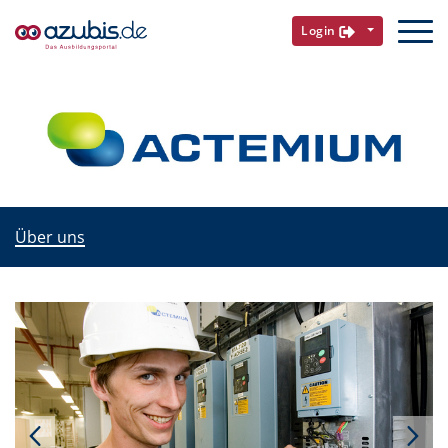
Login
Über uns