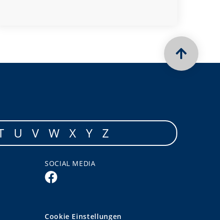
T
U
V
W
X
Y
Z
SOCIAL MEDIA
Cookie Einstellungen