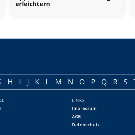
erleichtern
G
H
I
J
K
L
M
N
O
P
Q
R
S
DE
LINKS
s
Impressum
AGB
Datenschutz