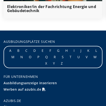
Elektroniker/in der Fachrichtung Energie und
Gebäudetechnik
AUSBILDUNGSPLÄTZE SUCHEN
A
B
C
D
E
F
G
H
I
J
K
L
M
N
O
P
Q
R
S
T
U
V
W
X
Y
Z
FÜR UNTERNEHMEN
Ausbildungsanzeige inserieren
Werben auf azubis.de
AZUBIS.DE