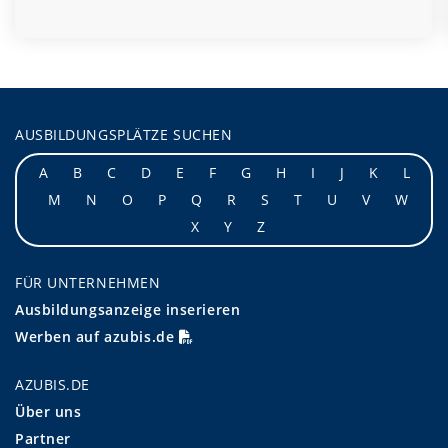
AUSBILDUNGSPLÄTZE SUCHEN
A
B
C
D
E
F
G
H
I
J
K
L
M
N
O
P
Q
R
S
T
U
V
W
X
Y
Z
FÜR UNTERNEHMEN
Ausbildungsanzeige inserieren
Werben auf azubis.de
AZUBIS.DE
Über uns
Partner