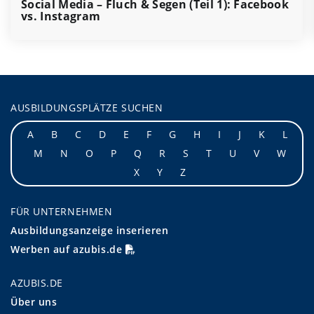
Social Media – Fluch & Segen (Teil 1): Facebook
vs. Instagram
AUSBILDUNGSPLÄTZE SUCHEN
A
B
C
D
E
F
G
H
I
J
K
L
M
N
O
P
Q
R
S
T
U
V
W
X
Y
Z
FÜR UNTERNEHMEN
Ausbildungsanzeige inserieren
Werben auf azubis.de
AZUBIS.DE
Über uns