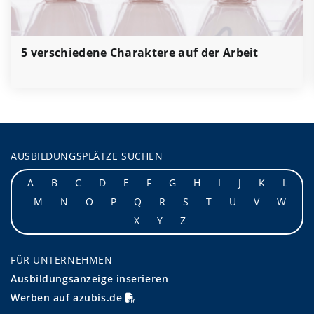
5 verschiedene Charaktere auf der Arbeit
AUSBILDUNGSPLÄTZE SUCHEN
A
B
C
D
E
F
G
H
I
J
K
L
M
N
O
P
Q
R
S
T
U
V
W
X
Y
Z
FÜR UNTERNEHMEN
Ausbildungsanzeige inserieren
Werben auf azubis.de