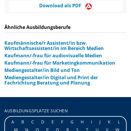
Download als PDF
Ähnliche Ausbildungsberufe
Kaufmännische/r Assistent/in bzw.
Wirtschaftsassistent/in im Bereich Medien
Kaufmann/-frau für audiovisuelle Medien
Kaufmann/-frau für Marketingkommunikation
Mediengestalter/in Bild und Ton
Mediengestalter/in Digital und Print der
Fachrichtung Beratung und Planung
AUSBILDUNGSPLÄTZE SUCHEN
A
B
C
D
E
F
G
H
I
J
K
L
M
N
O
P
Q
R
S
T
U
V
W