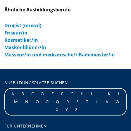
Ähnliche Ausbildungsberufe
Drogist (m/w/d)
Friseur/in
Kosmetiker/in
Maskenbildner/in
Masseur/in und medizinische/r Bademeister/in
AUSBILDUNGSPLÄTZE SUCHEN
A
B
C
D
E
F
G
H
I
J
K
L
M
N
O
P
Q
R
S
T
U
V
W
X
Y
Z
FÜR UNTERNEHMEN