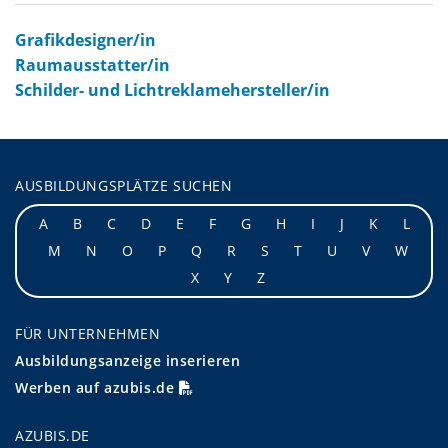
Grafikdesigner/in
Raumausstatter/in
Schilder- und Lichtreklamehersteller/in
AUSBILDUNGSPLÄTZE SUCHEN
A
B
C
D
E
F
G
H
I
J
K
L
M
N
O
P
Q
R
S
T
U
V
W
X
Y
Z
FÜR UNTERNEHMEN
Ausbildungsanzeige inserieren
Werben auf azubis.de
AZUBIS.DE