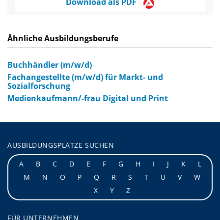
Download als PDF
Ähnliche Ausbildungsberufe
Buchhändler (m/w/d)
Fachangestellte (m/w/d) für Markt- und
Sozialforschung
Medienkaufmann/-frau Digital und Print
AUSBILDUNGSPLÄTZE SUCHEN
A
B
C
D
E
F
G
H
I
J
K
L
M
N
O
P
Q
R
S
T
U
V
W
X
Y
Z
FÜR UNTERNEHMEN