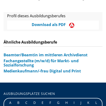
Profil dieses Ausbildungsberufes
Download als PDF
Ähnliche Ausbildungsberufe
Beamter/Beamtin im mittleren Archivdienst
Fachangestellte (m/w/d) für Markt- und
Sozialforschung
Medienkaufmann/-frau Digital und Print
AUSBILDUNGSPLÄTZE SUCHEN
A
B
C
D
E
F
G
H
I
J
K
L