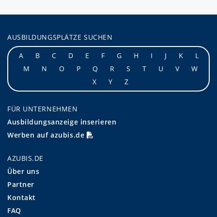
AUSBILDUNGSPLÄTZE SUCHEN
A
B
C
D
E
F
G
H
I
J
K
L
M
N
O
P
Q
R
S
T
U
V
W
X
Y
Z
FÜR UNTERNEHMEN
Ausbildungsanzeige inserieren
Werben auf azubis.de
AZUBIS.DE
Über uns
Partner
Kontakt
FAQ