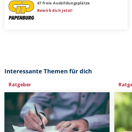
47 freie Ausbildungsplätze
Bewirb dich jetzt!
Interessante Themen für dich
Ratgeber
Ratg