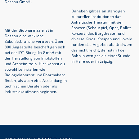
Dessau GmbH.
Daneben gibt es an ständigen
kulturellen Institutionen das
Anhaltische Theater, mit vier
Sparten (Schauspiel, Oper, Ballet,
Mit der Biopharmazie ist in
Konzert) das Burgtheater und
Dessau eine wirkliche
diverse Kinos. Kneipen und Lokale
Zukunftsbranche vertreten. Über
runden das Angebot ab. Und wem
800 Angestellte beschäftigen sich
das nicht reicht, der ist mit der
bei der IDT Biologika GmbH mit
Bahn in weniger als einer Stunde
der Herstellung von Impfstoffen
in Halle oder in Leipzig.
und Arzneimitteln. Hier kannst du
sowohl Lehrstellen wie
Biologielaborant und Pharmakant
finden, als auch eine Ausbildung in
technischen Berufen oder als
Industriekaufmann beginnen.