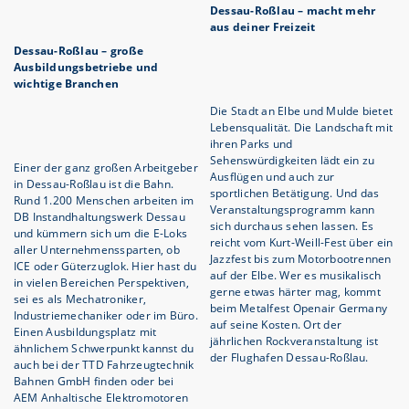
Dessau-Roßlau – macht mehr
aus deiner Freizeit
Dessau-Roßlau – große
Ausbildungsbetriebe und
wichtige Branchen
Die Stadt an Elbe und Mulde bietet
Lebensqualität. Die Landschaft mit
ihren Parks und
Sehenswürdigkeiten lädt ein zu
Einer der ganz großen Arbeitgeber
Ausflügen und auch zur
in Dessau-Roßlau ist die Bahn.
sportlichen Betätigung. Und das
Rund 1.200 Menschen arbeiten im
Veranstaltungsprogramm kann
DB Instandhaltungswerk Dessau
sich durchaus sehen lassen. Es
und kümmern sich um die E-Loks
reicht vom Kurt-Weill-Fest über ein
aller Unternehmenssparten, ob
Jazzfest bis zum Motorbootrennen
ICE oder Güterzuglok. Hier hast du
auf der Elbe. Wer es musikalisch
in vielen Bereichen Perspektiven,
gerne etwas härter mag, kommt
sei es als Mechatroniker,
beim Metalfest Openair Germany
Industriemechaniker oder im Büro.
auf seine Kosten. Ort der
Einen Ausbildungsplatz mit
jährlichen Rockveranstaltung ist
ähnlichem Schwerpunkt kannst du
der Flughafen Dessau-Roßlau.
auch bei der TTD Fahrzeugtechnik
Bahnen GmbH finden oder bei
AEM Anhaltische Elektromotoren