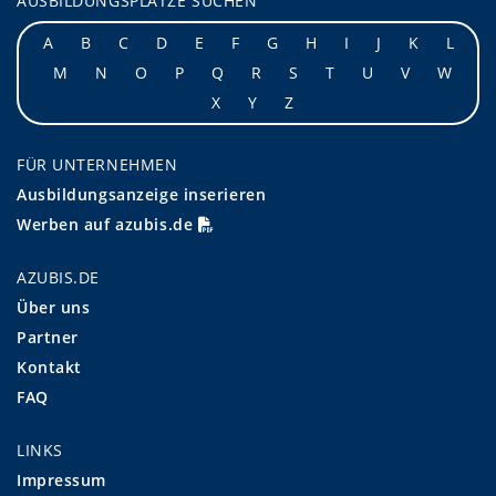
AUSBILDUNGSPLÄTZE SUCHEN
A
B
C
D
E
F
G
H
I
J
K
L
M
N
O
P
Q
R
S
T
U
V
W
X
Y
Z
FÜR UNTERNEHMEN
Ausbildungsanzeige inserieren
Werben auf azubis.de
AZUBIS.DE
Über uns
Partner
Kontakt
FAQ
LINKS
Impressum