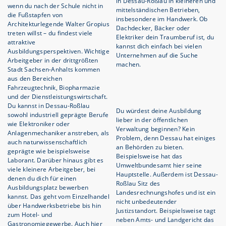
in Dessau-Roßlau in kleineren und
wenn du nach der Schule nicht in
mittelständischen Betrieben,
die Fußstapfen von
insbesondere im Handwerk. Ob
Architekturlegende Walter Gropius
Dachdecker, Bäcker oder
treten willst – du findest viele
Elektriker dein Traumberuf ist, du
attraktive
kannst dich einfach bei vielen
Ausbildungsperspektiven. Wichtige
Unternehmen auf die Suche
Arbeitgeber in der drittgrößten
machen.
Stadt Sachsen-Anhalts kommen
aus den Bereichen
Fahrzeugtechnik, Biopharmazie
und der Dienstleistungswirtschaft.
Du kannst in Dessau-Roßlau
Du würdest deine Ausbildung
sowohl industriell geprägte Berufe
lieber in der öffentlichen
wie Elektroniker oder
Verwaltung beginnen? Kein
Anlagenmechaniker anstreben, als
Problem, denn Dessau hat einiges
auch naturwissenschaftlich
an Behörden zu bieten.
geprägte wie beispielsweise
Beispielsweise hat das
Laborant. Darüber hinaus gibt es
Umweltbundesamt hier seine
viele kleinere Arbeitgeber, bei
Hauptstelle. Außerdem ist Dessau-
denen du dich für einen
Roßlau Sitz des
Ausbildungsplatz bewerben
Landesrechnungshofes und ist ein
kannst. Das geht vom Einzelhandel
nicht unbedeutender
über Handwerksbetriebe bis hin
Justizstandort. Beispielsweise tagt
zum Hotel- und
neben Amts- und Landgericht das
Gastronomiegewerbe. Auch hier