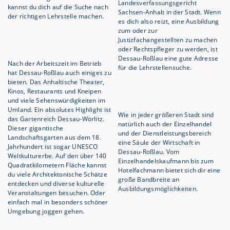
Landesverfassungsgericht
kannst du dich auf die Suche nach
Sachsen-Anhalt in der Stadt. Wenn
der richtigen Lehrstelle machen.
es dich also reizt, eine Ausbildung
zum oder zur
Justizfachangestellten zu machen
oder Rechtspfleger zu werden, ist
Dessau-Roßlau eine gute Adresse
Nach der Arbeitszeit im Betrieb
für die Lehrstellensuche.
hat Dessau-Roßlau auch einiges zu
bieten. Das Anhaltische Theater,
Kinos, Restaurants und Kneipen
und viele Sehenswürdigkeiten im
Umland. Ein absolutes Highlight ist
Wie in jeder größeren Stadt sind
das Gartenreich Dessau-Wörlitz.
natürlich auch der Einzelhandel
Dieser gigantische
und der Dienstleistungsbereich
Landschaftsgarten aus dem 18.
eine Säule der Wirtschaft in
Jahrhundert ist sogar UNESCO
Dessau-Roßlau. Vom
Weltkulturerbe. Auf den über 140
Einzelhandelskaufmann bis zum
Quadratkilometern Fläche kannst
Hotelfachmann bietet sich dir eine
du viele Architektonische Schätze
große Bandbreite an
entdecken und diverse kulturelle
Ausbildungsmöglichkeiten.
Veranstaltungen besuchen. Oder
einfach mal in besonders schöner
Umgebung joggen gehen.