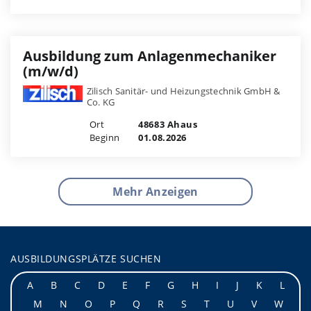
Ausbildung zum Anlagenmechaniker
(m/w/d)
Zilisch Sanitär- und Heizungstechnik GmbH &
Co. KG
Ort
48683 Ahaus
Beginn
01.08.2026
Mehr Anzeigen
AUSBILDUNGSPLÄTZE SUCHEN
A
B
C
D
E
F
G
H
I
J
K
L
M
N
O
P
Q
R
S
T
U
V
W