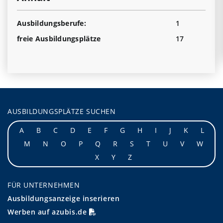
Ausbildungsberufe:
1
freie Ausbildungsplätze
17
AUSBILDUNGSPLÄTZE SUCHEN
A
B
C
D
E
F
G
H
I
J
K
L
M
N
O
P
Q
R
S
T
U
V
W
X
Y
Z
FÜR UNTERNEHMEN
Ausbildungsanzeige inserieren
Werben auf azubis.de