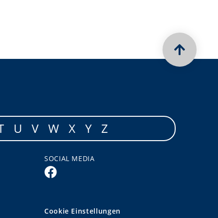
T
U
V
W
X
Y
Z
SOCIAL MEDIA
Cookie Einstellungen