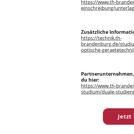
https://www.th-brand
einschreibung/unterla
Zusätzliche Informatio
https://technik.th-
brandenburg.de/studi
optische-geraetetechni
Partnerunternehmen, d
du hier:
https://www.th-brande
studium/duale-studienp
Jetzt