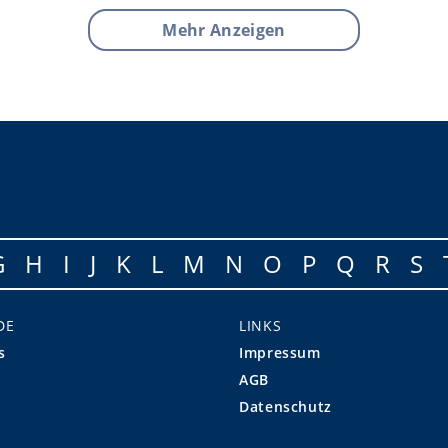
Mehr Anzeigen
G
H
I
J
K
L
M
N
O
P
Q
R
S
DE
LINKS
s
Impressum
AGB
Datenschutz