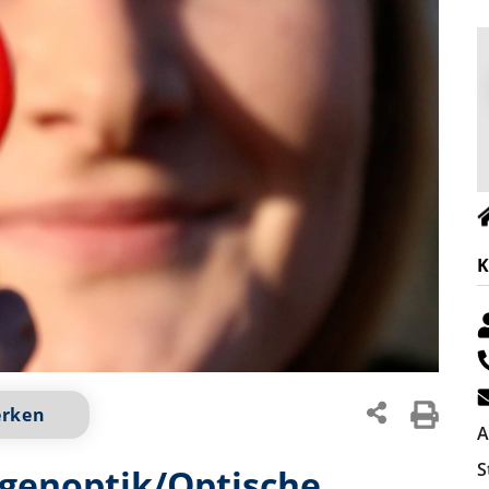
K
erken
A
S
ugenoptik/Optische