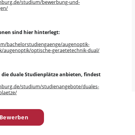
enburg.de/studium/bewerbung-und-
gen/
nen sind hier hinterlegt:
um/bachelorstudiengaenge/augenoptik-
k/augenoptik/optische-geraetetechnik-dual/
ie duale Studienplätze anbieten, findest
nburg.de/studium/studienangebote/duales-
laetze/
 Bewerben