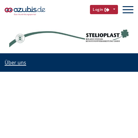
Login
Über uns