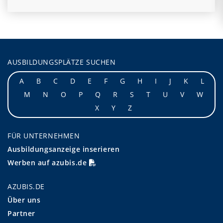
AUSBILDUNGSPLÄTZE SUCHEN
A
B
C
D
E
F
G
H
I
J
K
L
M
N
O
P
Q
R
S
T
U
V
W
X
Y
Z
FÜR UNTERNEHMEN
Ausbildungsanzeige inserieren
Werben auf azubis.de
AZUBIS.DE
Über uns
Partner