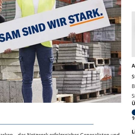
A
S
B
S
Ü
1
L
arken – das Netzwerk erfolgreicher Generalisten und