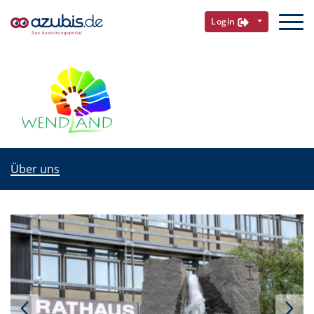
Login
Über uns