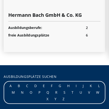
Hermann Bach GmbH & Co. KG
Ausbildungsberufe:
2
freie Ausbildungsplätze
6
AUSBILDUNGSPLÄTZE SUCHEN
A
B
C
D
E
F
G
H
I
J
K
L
M
N
O
P
Q
R
S
T
U
V
W
X
Y
Z