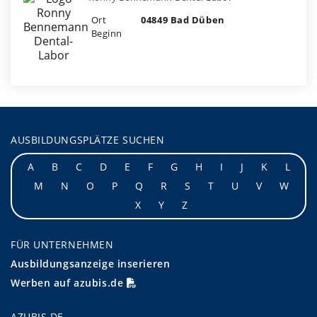
Ort
04849 Bad Düben
Beginn
AUSBILDUNGSPLÄTZE SUCHEN
A
B
C
D
E
F
G
H
I
J
K
L
M
N
O
P
Q
R
S
T
U
V
W
X
Y
Z
FÜR UNTERNEHMEN
Ausbildungsanzeige inserieren
Werben auf azubis.de
AZUBIS.DE