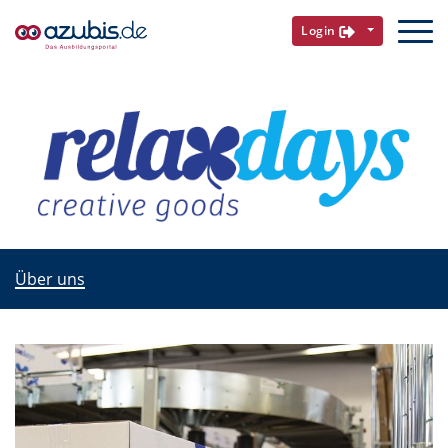
Login
Über uns