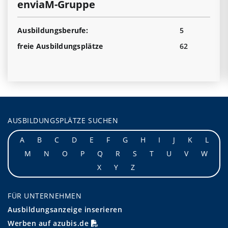
enviaM-Gruppe
Ausbildungsberufe:
5
freie Ausbildungsplätze
62
AUSBILDUNGSPLÄTZE SUCHEN
A
B
C
D
E
F
G
H
I
J
K
L
M
N
O
P
Q
R
S
T
U
V
W
X
Y
Z
FÜR UNTERNEHMEN
Ausbildungsanzeige inserieren
Werben auf azubis.de