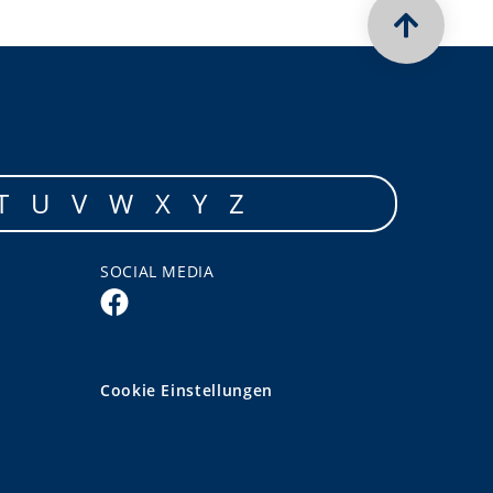
T
U
V
W
X
Y
Z
SOCIAL MEDIA
Cookie Einstellungen