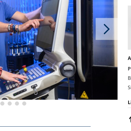
A
P
B
S
L