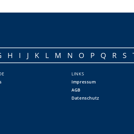
G
H
I
J
K
L
M
N
O
P
Q
R
S
DE
LINKS
s
Impressum
AGB
Datenschutz