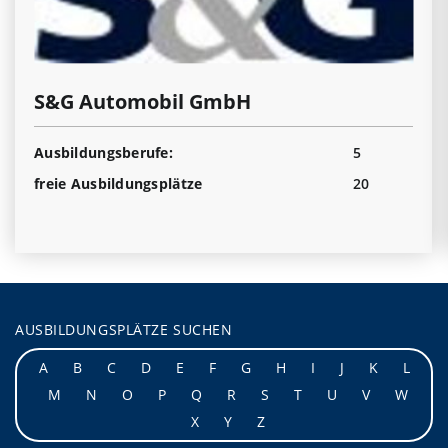
S&G Automobil GmbH
Ausbildungsberufe:
5
freie Ausbildungsplätze
20
AUSBILDUNGSPLÄTZE SUCHEN
A
B
C
D
E
F
G
H
I
J
K
L
M
N
O
P
Q
R
S
T
U
V
W
X
Y
Z