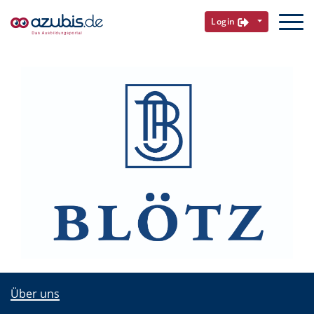
Login
Über uns