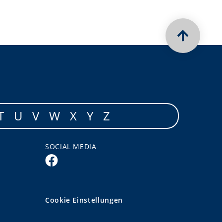
T
U
V
W
X
Y
Z
SOCIAL MEDIA
Cookie Einstellungen