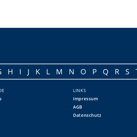
G
H
I
J
K
L
M
N
O
P
Q
R
S
DE
LINKS
s
Impressum
AGB
Datenschutz